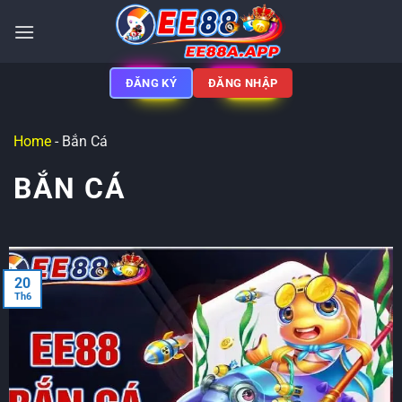
ĐĂNG KÝ
ĐĂNG NHẬP
Home
-
Bắn Cá
BẮN CÁ
20
Th6