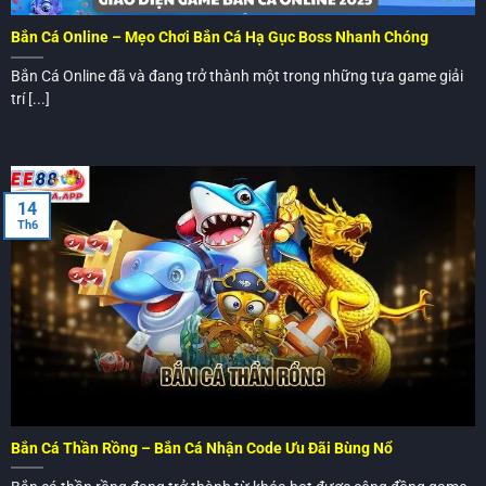
Bắn Cá Online – Mẹo Chơi Bắn Cá Hạ Gục Boss Nhanh Chóng
Bắn Cá Online đã và đang trở thành một trong những tựa game giải
trí [...]
14
Th6
Bắn Cá Thần Rồng – Bắn Cá Nhận Code Ưu Đãi Bùng Nổ