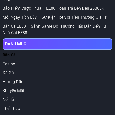
Bảo Hiểm Cược Thua – EE88 Hoàn Trả Lên Đến 25888K
Mỗi Ngày Tích Lũy – Sự Kiện Hot Với Tiền Thưởng Giá Trị
Bắn Cá EE88 – Sảnh Game Đổi Thưởng Hấp Dẫn Đến Từ
Nhà Cái EE88
DANH MỤC
Bắn Cá
Casino
Đá Gà
Hướng Dẫn
Khuyến Mãi
Nổ Hũ
Thể Thao