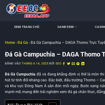
EE88 TRANG CHỦ
GAME EE88
CASIN
Home
-
Đá Gà
-
Đá Gà Campuchia – DAGA Thomo Trực Tuy
Đá Gà Campuchia – DAGA Thomo T
ĐĂNG VÀO
THÁNG 6 14, 2025
BỞI
SEO
Đá Gà Campuchia
đã và đang khẳng định vị thế là môn thi
hút từ tính đối kháng cao. Đặc biệt, đấu trường Thomo – Ca
và khu vực Đông Nam Á săn đón mỗi ngày. Bước sang nă
mạnh mẽ, mang đến trải nghiệm xem đá gà chân thực, đẳn