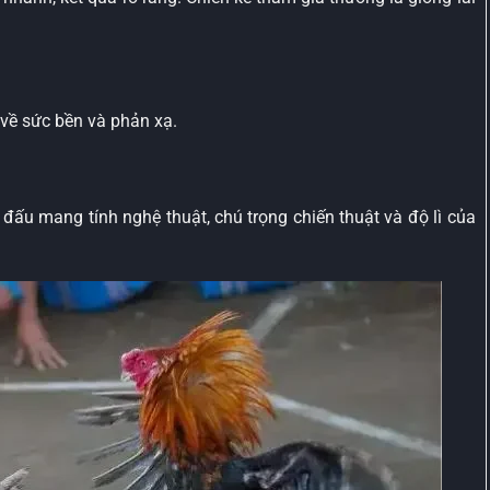
 về sức bền và phản xạ.
đấu mang tính nghệ thuật, chú trọng chiến thuật và độ lì của