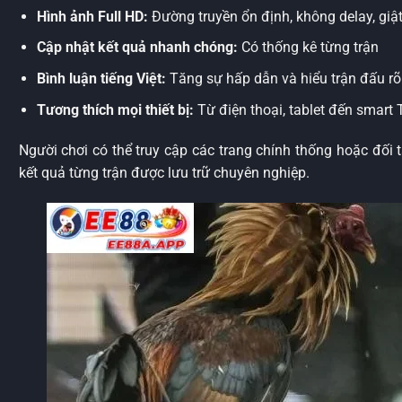
Hình ảnh Full HD:
Đường truyền ổn định, không delay, giật
Cập nhật kết quả nhanh chóng:
Có thống kê từng trận
Bình luận tiếng Việt:
Tăng sự hấp dẫn và hiểu trận đấu r
Tương thích mọi thiết bị:
Từ điện thoại, tablet đến smart 
Người chơi có thể truy cập các trang chính thống hoặc đối t
kết quả từng trận được lưu trữ chuyên nghiệp.