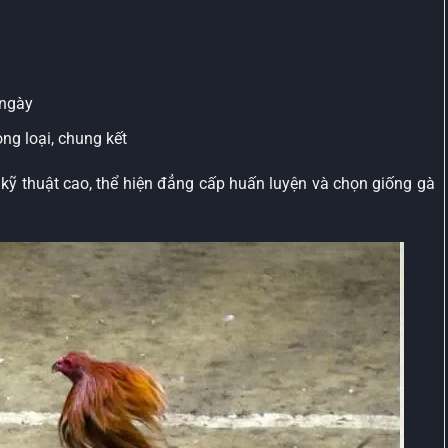
D
 ngày
ng loại, chung kết
kỹ thuật cao, thể hiện đẳng cấp huấn luyện và chọn giống gà