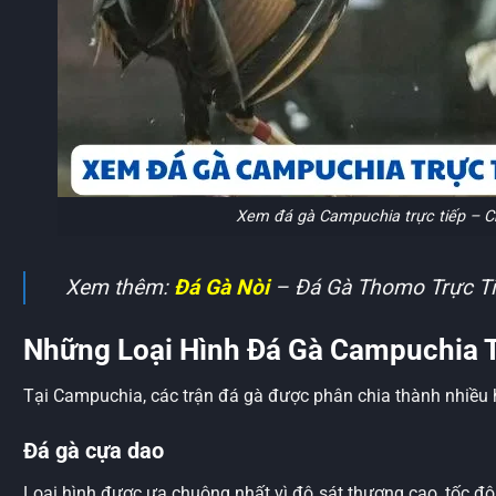
Xem đá gà Campuchia trực tiếp – Chấ
Xem thêm:
Đá Gà Nòi
– Đá Gà Thomo Trực Ti
Những Loại Hình Đá Gà Campuchia 
Tại Campuchia, các trận đá gà được phân chia thành nhiều hì
Đá gà cựa dao
Loại hình được ưa chuộng nhất vì độ sát thương cao, tốc độ 