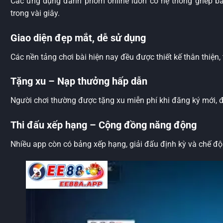
Các ứng dụng đánh phỏm online luôn có hệ thống ghép bà
trong vài giây.
Giao diện đẹp mắt, dễ sử dụng
Các nền tảng chơi bài hiện nay đều được thiết kế thân thiện,
Tặng xu – Nạp thưởng hấp dẫn
Người chơi thường được tặng xu miễn phí khi đăng ký mới,
Thi đấu xếp hạng – Cộng đồng năng động
Nhiều app còn có bảng xếp hạng, giải đấu định kỳ và chế độ c