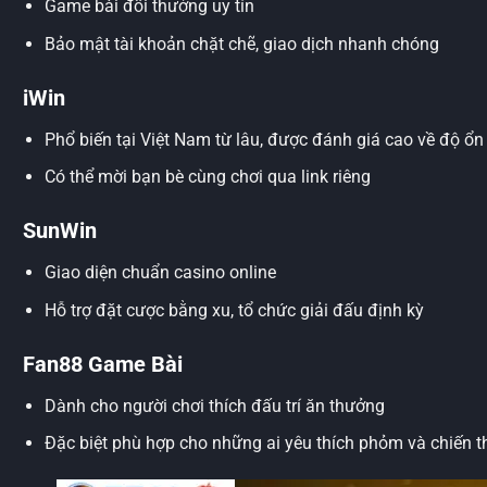
Game bài đổi thưởng uy tín
Bảo mật tài khoản chặt chẽ, giao dịch nhanh chóng
iWin
Phổ biến tại Việt Nam từ lâu, được đánh giá cao về độ ổn
Có thể mời bạn bè cùng chơi qua link riêng
SunWin
Giao diện chuẩn casino online
Hỗ trợ đặt cược bằng xu, tổ chức giải đấu định kỳ
Fan88 Game Bài
Dành cho người chơi thích đấu trí ăn thưởng
Đặc biệt phù hợp cho những ai yêu thích phỏm và chiến 