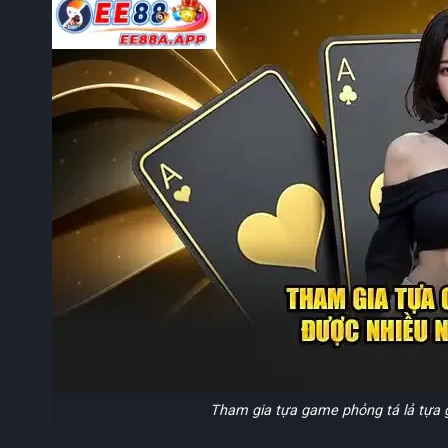
Tham gia tựa game phỏng tá lả tựa 