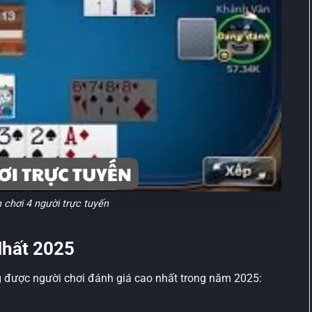
 chơi 4 người trực tuyến
Nhất 2025
được người chơi đánh giá cao nhất trong năm 2025: