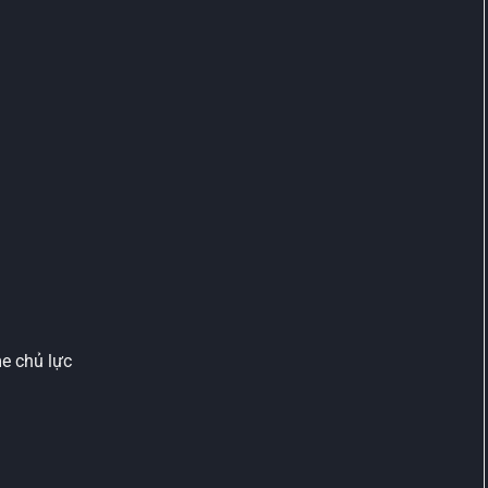
me chủ lực