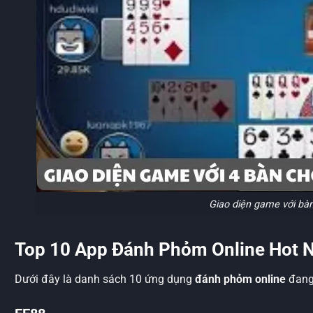
Giao diện game với bàn
Top 10 App Đánh Phỏm Online Hot 
Dưới đây là danh sách 10 ứng dụng
đánh phỏm online
đang 