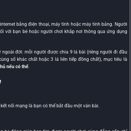
nternet bằng điện thoại, máy tính hoặc máy tính bảng. Người
ối với bạn bè hoặc người chơi khắp nơi thông qua ứng dụng
ngoài đời: mỗi người được chia 9 lá bài (riêng người đi đầu
cùng số khác chất hoặc 3 lá liên tiếp đồng chất), mục tiêu là
thủ nếu có thể
.
e
ị kết nối mạng là bạn có thể bắt đầu một ván bài.