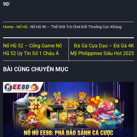
90
!
Home
-
Nổ Hũ
-
Nổ Hũ 90 – Thế Giới Trò Chơi Đổi Thưởng Cực Khủng
Nổ Hũ 52 – Cổng Game Nổ
Đá Gà Cựa Dao – Đá Gà 4K
Hũ 52 Uy Tín Số 1 Châu Á
Mỹ Philippines Siêu Hot 2025
BÀI CÙNG CHUYÊN MỤC