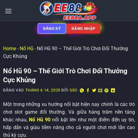
ĐĂNG KÝ
ĐĂNG NHẬP
Home
-
Nổ Hũ
-
Nổ Hũ 90 – Thế Giới Trò Chơi Đổi Thưởng
Cực Khủng
Nổ Hũ 90 – Thế Giới Trò Chơi Đổi Thưởng
Cực Khủng
ĐĂNG VÀO
THÁNG 6 14, 2025
BỞI
SEO
Một trong những xu hướng nổi bật hiện nay chính là các trò
chơi slot game đổi thưởng. Và giữa hàng trăm nền tảng
khác nhau,
Nổ Hũ 90
nổi bật lên như một điểm đến uy tín,
hấp dẫn và giàu tiềm năng cho cả người chơi mới lẫn cao
thủ kỳ cựu.