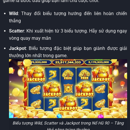
game là bước đầu giúp bạn làm chủ cuộc chơi:
Wild
: Thay đổi biểu tượng hướng đến liên hoàn chiến
thắng
Scatter
: Khi xuất hiện từ 3 biểu tượng. Hãy sử dụng ngay
vòng quay may măn
Jackpot
: Biểu tượng đặc biệt giúp bạn giành được giải
thưởng lớn nhất trong game.
Biểu tượng Wild, Scatter và Jackpot trong Nổ Hũ 90 – Tăng
khả năng trúng thưởng