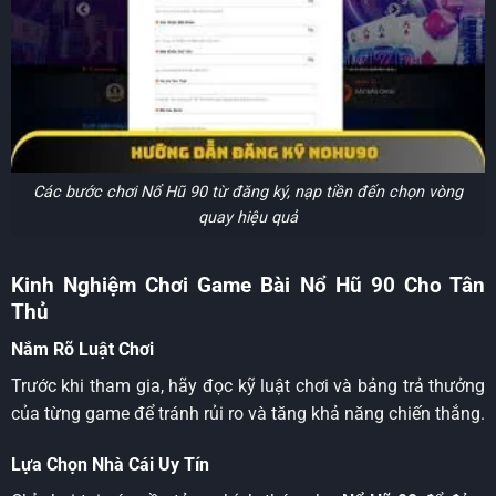
Các bước chơi Nổ Hũ 90 từ đăng ký, nạp tiền đến chọn vòng
quay hiệu quả
Kinh Nghiệm Chơi Game Bài Nổ Hũ 90 Cho Tân
Thủ
Nắm Rõ Luật Chơi
Trước khi tham gia, hãy đọc kỹ luật chơi và bảng trả thưởng
của từng game để tránh rủi ro và tăng khả năng chiến thắng.
Lựa Chọn Nhà Cái Uy Tín