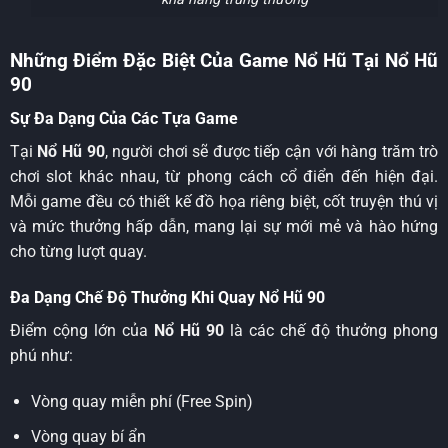
Những Điểm Đặc Biệt Của Game Nổ Hũ Tại Nổ Hũ
90
Sự Đa Dạng Của Các Tựa Game
Tại
Nổ Hũ 90
, người chơi sẽ được tiếp cận với hàng trăm trò
chơi slot khác nhau, từ phong cách cổ điển đến hiện đại.
Mỗi game đều có thiết kế đồ họa riêng biệt, cốt truyện thú vị
và mức thưởng hấp dẫn, mang lại sự mới mẻ và hào hứng
cho từng lượt quay.
Đa Dạng Chế Độ Thưởng Khi Quay Nổ Hũ 90
Điểm cộng lớn của
Nổ Hũ 90
là các chế độ thưởng phong
phú như:
Vòng quay miễn phí (Free Spin)
Vòng quay bí ẩn